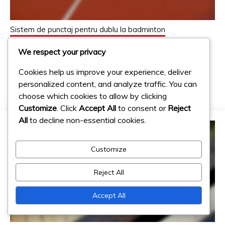
Sistem de punctaj pentru dublu la badminton
Puncte de joc pentru dublu: Puncte
We respect your privacy
câștigătoare, Intervaluri de punctaj,
Puncte de serviciu
Cookies help us improve your experience, deliver
personalized content, and analyze traffic. You can
09/02/2026
Ion Popescu
choose which cookies to allow by clicking
Customize
. Click
Accept All
to consent or
Reject
All
to decline non-essential cookies.
Customize
Reject All
Accept All