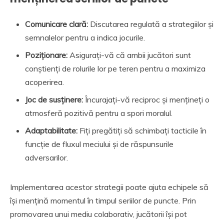
Comunicare clară:
Discutarea regulată a strategiilor și
semnalelor pentru a indica jocurile.
Poziționare:
Asigurați-vă că ambii jucători sunt
conștienți de rolurile lor pe teren pentru a maximiza
acoperirea.
Joc de susținere:
Încurajați-vă reciproc și mențineți o
atmosferă pozitivă pentru a spori moralul.
Adaptabilitate:
Fiți pregătiți să schimbați tacticile în
funcție de fluxul meciului și de răspunsurile
adversarilor.
Implementarea acestor strategii poate ajuta echipele să
își mențină momentul în timpul seriilor de puncte. Prin
promovarea unui mediu colaborativ, jucătorii își pot