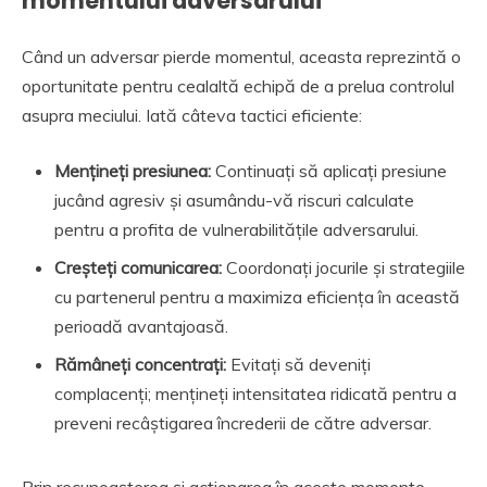
momentului adversarului
Când un adversar pierde momentul, aceasta reprezintă o
oportunitate pentru cealaltă echipă de a prelua controlul
asupra meciului. Iată câteva tactici eficiente:
Mențineți presiunea:
Continuați să aplicați presiune
jucând agresiv și asumându-vă riscuri calculate
pentru a profita de vulnerabilitățile adversarului.
Creșteți comunicarea:
Coordonați jocurile și strategiile
cu partenerul pentru a maximiza eficiența în această
perioadă avantajoasă.
Rămâneți concentrați:
Evitați să deveniți
complacenți; mențineți intensitatea ridicată pentru a
preveni recâștigarea încrederii de către adversar.