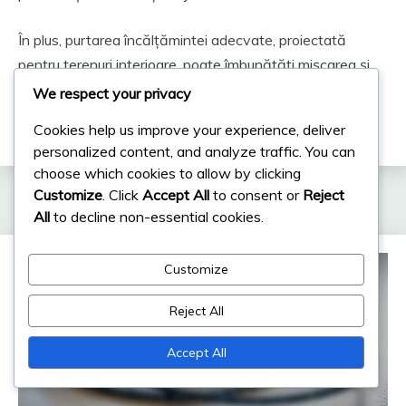
În plus, purtarea încălțămintei adecvate, proiectată
pentru terenuri interioare, poate îmbunătăți mișcarea și
reduce riscul de accidentări în timpul sesiunilor de
We respect your privacy
antrenament.
Cookies help us improve your experience, deliver
personalized content, and analyze traffic. You can
choose which cookies to allow by clicking
Related Posts
Customize
. Click
Accept All
to consent or
Reject
All
to decline non-essential cookies.
Customize
Reject All
Accept All