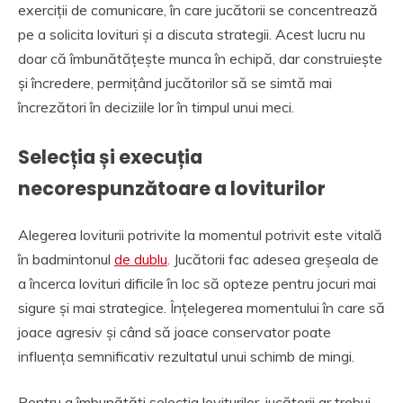
exerciții de comunicare, în care jucătorii se concentrează
pe a solicita lovituri și a discuta strategii. Acest lucru nu
doar că îmbunătățește munca în echipă, dar construiește
și încredere, permițând jucătorilor să se simtă mai
încrezători în deciziile lor în timpul unui meci.
Selecția și execuția
necorespunzătoare a loviturilor
Alegerea loviturii potrivite la momentul potrivit este vitală
în badmintonul
de dublu
. Jucătorii fac adesea greșeala de
a încerca lovituri dificile în loc să opteze pentru jocuri mai
sigure și mai strategice. Înțelegerea momentului în care să
joace agresiv și când să joace conservator poate
influența semnificativ rezultatul unui schimb de mingi.
Pentru a îmbunătăți selecția loviturilor, jucătorii ar trebui