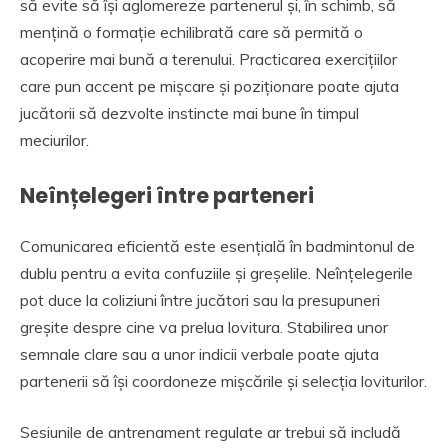
să evite să își aglomereze partenerul și, în schimb, să
mențină o formație echilibrată care să permită o
acoperire mai bună a terenului. Practicarea exercițiilor
care pun accent pe mișcare și poziționare poate ajuta
jucătorii să dezvolte instincte mai bune în timpul
meciurilor.
Neînțelegeri între parteneri
Comunicarea eficientă este esențială în badmintonul de
dublu pentru a evita confuziile și greșelile. Neînțelegerile
pot duce la coliziuni între jucători sau la presupuneri
greșite despre cine va prelua lovitura. Stabilirea unor
semnale clare sau a unor indicii verbale poate ajuta
partenerii să își coordoneze mișcările și selecția loviturilor.
Sesiunile de antrenament regulate ar trebui să includă