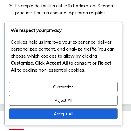
Exemple de faulturi duble în badminton: Scenarii
practice, Faulturi comune, Aplicarea regulilor
Consecințele greșelilor de dublu în badminton:
We respect your privacy
Pierdere de puncte, Pierdere de serviciu, Impact
asupra jocului
Cookies help us improve your experience, deliver
Puncte de joc pentru dublu: Puncte câștigătoare,
personalized content, and analyze traffic. You can
Intervaluri de punctaj, Puncte de serviciu
choose which cookies to allow by clicking
Customize
. Click
Accept All
to consent or
Reject
Regulile de timp în badminton pentru dublu: Pauze,
All
to decline non-essential cookies.
Intervaluri, Durata meciului
Definiții pentru leturi în badminton: Ce constituie un
Customize
let, Acțiunile jucătorului, Interrupții ale raliului
Reject All
Accept All
Căutare