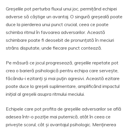
Greșelile pot perturba fluxul unui joc, permițând echipei
adverse să câștige un avantaj. O singură greșeală poate
duce la pierderea unui punct crucial, ceea ce poate
schimba ritmul în favoarea adversarilor. Această
schimbare poate fi deosebit de pronunțată în meciuri
strâns disputate, unde fiecare punct contează.
Pe măsură ce jocul progresează, greșelile repetate pot
crea o barieră psihologică pentru echipa care servește,
făcându-i ezitanți și mai puțin agresivi. Această ezitare
poate duce la greșeli suplimentare, amplificând impactul
inițial al greșelii asupra ritmului meciului.
Echipele care pot profita de greșelile adversarilor se află
adesea într-o poziție mai puternică, atât în ceea ce
privește scorul, cât și avantajul psihologic. Menținerea