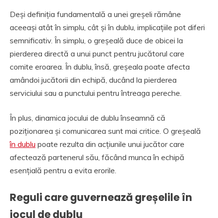
Deși definiția fundamentală a unei greșeli rămâne
aceeași atât în simplu, cât și în dublu, implicațiile pot diferi
semnificativ. În simplu, o greșeală duce de obicei la
pierderea directă a unui punct pentru jucătorul care
comite eroarea. În dublu, însă, greșeala poate afecta
amândoi jucătorii din echipă, ducând la pierderea
serviciului sau a punctului pentru întreaga pereche.
În plus, dinamica jocului de dublu înseamnă că
poziționarea și comunicarea sunt mai critice. O greșeală
în dublu
poate rezulta din acțiunile unui jucător care
afectează partenerul său, făcând munca în echipă
esențială pentru a evita erorile.
Reguli care guvernează greșelile în
jocul de dublu