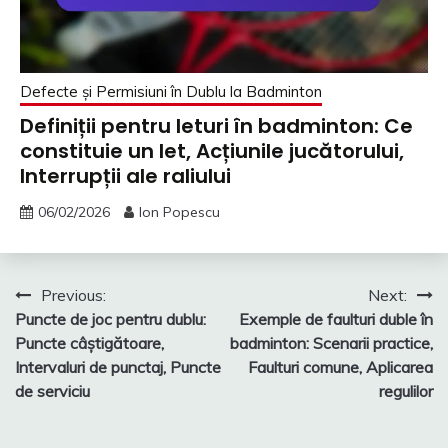
Defecte și Permisiuni în Dublu la Badminton
Definiții pentru leturi în badminton: Ce
constituie un let, Acțiunile jucătorului,
Interrupții ale raliului
06/02/2026
Ion Popescu
Post
Previous:
Next:
Puncte de joc pentru dublu:
Exemple de faulturi duble în
navigation
Puncte câștigătoare,
badminton: Scenarii practice,
Intervaluri de punctaj, Puncte
Faulturi comune, Aplicarea
de serviciu
regulilor