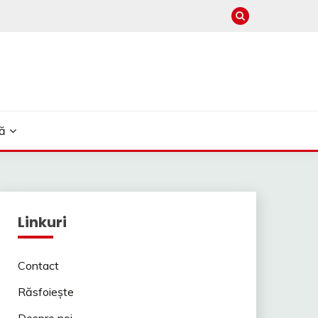
ă
Linkuri
Contact
Răsfoiește
Despre noi