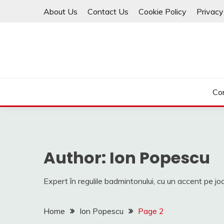
Skip
About Us
Contact Us
Cookie Policy
Privacy
to
content
Co
Author:
Ion Popescu
Expert în regulile badmintonului, cu un accent pe joc
Home
Ion Popescu
Page 2